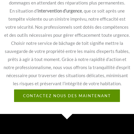
dommages en attendant des réparations plus permanentes.
En situation d’
intervention d’urgence
, que ce soit après une
tempête violente ou un sinistre imprévu, notre efficacité est
votre sécurité. Nos professionnels sont dotés des compétences
et des outils nécessaires pour gérer efficacement toute urgence.
Choisir notre service de bâchage de toit signifie mettre la
sauvegarde de votre propriété entre les mains d’experts fiables,
prêts à agir à tout moment. Grâce à notre rapidité d’action et
notre professionnalisme, nous vous offrons la tranquillité d’esprit
nécessaire pour traverser des situations délicates, minimisant
les risques et préservant l’intégrité de votre habitation.
CONTACTEZ NOUS DES MAINTENANT