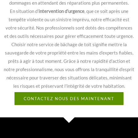
dommages en attendant des réparations plus permanentes.
En situation d’
intervention d’urgence
, que ce soit après une
tempête violente ou un sinistre imprévu, notre efficacité est
votre sécurité. Nos professionnels sont dotés des compétences
et des outils nécessaires pour gérer efficacement toute urgence.
Choisir notre service de bâchage de toit signifie mettre la
sauvegarde de votre propriété entre les mains d’experts fiables,
prêts à agir à tout moment. Grâce à notre rapidité d’action et
notre professionnalisme, nous vous offrons la tranquillité d’esprit
nécessaire pour traverser des situations délicates, minimisant
les risques et préservant l’intégrité de votre habitation.
CONTACTEZ NOUS DES MAINTENANT