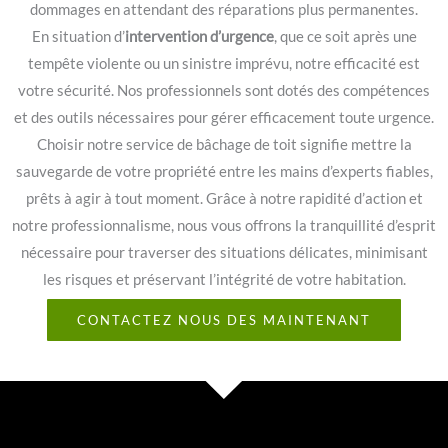
dommages en attendant des réparations plus permanentes.
En situation d’
intervention d’urgence
, que ce soit après une
tempête violente ou un sinistre imprévu, notre efficacité est
votre sécurité. Nos professionnels sont dotés des compétences
et des outils nécessaires pour gérer efficacement toute urgence.
Choisir notre service de bâchage de toit signifie mettre la
sauvegarde de votre propriété entre les mains d’experts fiables,
prêts à agir à tout moment. Grâce à notre rapidité d’action et
notre professionnalisme, nous vous offrons la tranquillité d’esprit
nécessaire pour traverser des situations délicates, minimisant
les risques et préservant l’intégrité de votre habitation.
CONTACTEZ NOUS DES MAINTENANT