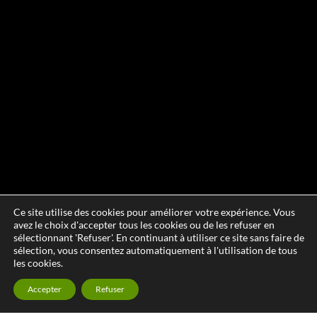
Ce site utilise des cookies pour améliorer votre expérience. Vous
avez le choix d'accepter tous les cookies ou de les refuser en
sélectionnant 'Refuser'. En continuant à utiliser ce site sans faire de
sélection, vous consentez automatiquement à l'utilisation de tous
les cookies.
Accepter
Refuser