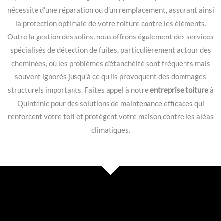
nécessité d’une réparation ou d’un remplacement, assurant ainsi
la protection optimale de votre toiture contre les éléments.
Outre la gestion des solins, nous offrons également des services
spécialisés de détection de fuites, particulièrement autour des
cheminées, où les problèmes d’étanchéité sont fréquents mais
souvent ignorés jusqu’à ce qu’ils provoquent des dommages
structurels importants. Faites appel à notre
entreprise toiture
à
Quintenic pour des solutions de maintenance efficaces qui
renforcent votre toit et protègent votre maison contre les aléas
climatiques.