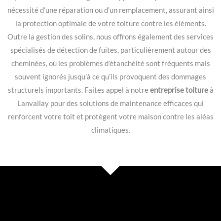
nécessité d’une réparation ou d’un remplacement, assurant ainsi
la protection optimale de votre toiture contre les éléments.
Outre la gestion des solins, nous offrons également des services
spécialisés de détection de fuites, particulièrement autour des
cheminées, où les problèmes d’étanchéité sont fréquents mais
souvent ignorés jusqu’à ce qu’ils provoquent des dommages
structurels importants. Faites appel à notre
entreprise toiture
à
Lanvallay pour des solutions de maintenance efficaces qui
renforcent votre toit et protègent votre maison contre les aléas
climatiques.