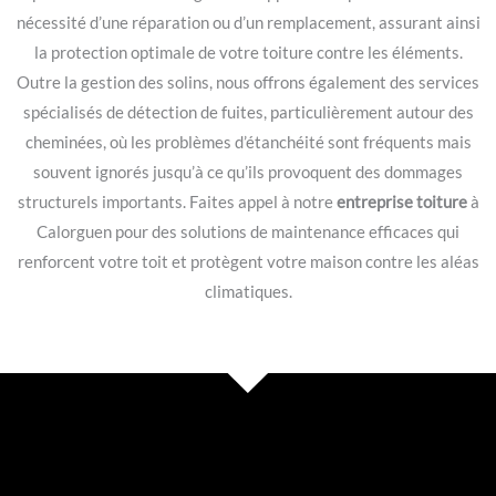
nécessité d’une réparation ou d’un remplacement, assurant ainsi
la protection optimale de votre toiture contre les éléments.
Outre la gestion des solins, nous offrons également des services
spécialisés de détection de fuites, particulièrement autour des
cheminées, où les problèmes d’étanchéité sont fréquents mais
souvent ignorés jusqu’à ce qu’ils provoquent des dommages
structurels importants. Faites appel à notre
entreprise toiture
à
Calorguen pour des solutions de maintenance efficaces qui
renforcent votre toit et protègent votre maison contre les aléas
climatiques.