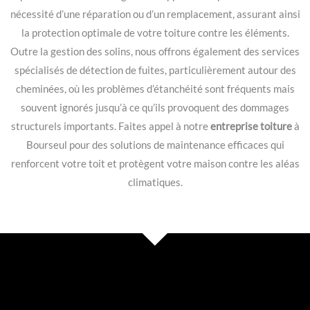
nécessité d’une réparation ou d’un remplacement, assurant ainsi
la protection optimale de votre toiture contre les éléments.
Outre la gestion des solins, nous offrons également des services
spécialisés de détection de fuites, particulièrement autour des
cheminées, où les problèmes d’étanchéité sont fréquents mais
souvent ignorés jusqu’à ce qu’ils provoquent des dommages
structurels importants. Faites appel à notre
entreprise toiture
à
Bourseul pour des solutions de maintenance efficaces qui
renforcent votre toit et protègent votre maison contre les aléas
climatiques.